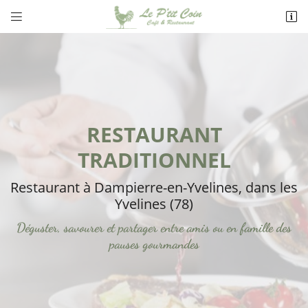


20 grande rue
78720 Dampierre-en-Yvelines
09 50 60 97 35
RESTAURANT
TRADITIONNEL
Restaurant à Dampierre-en-Yvelines,
dans les
Yvelines (78)
Adresse email de réception

Déguster, savourer et partager entre amis ou en famille
des
En cochant cette case, vous consentez à recevoir nos propositions commerciales à
pauses gourmandes
l'adresse email indiqué ci-dessus. Vous pouvez vous désinscrire à tout moment en
utilisant
le formulaire de désinscription
.
INSCRIPTION