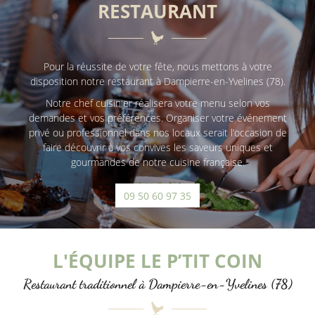
RESTAURANT
ACCUEIL
09 50 60 97 3
CARTE
Pour la réussite de votre fête, nous mettons à votre
disposition notre restaurant à Dampierre-en-Yvelines (78).
GALERIE
Notre chef cuisinier réalisera votre menu selon vos
demandes et vos préférences. Organiser votre événement
ACTUALITÉS
privé ou professionnel dans nos locaux serait l’occasion de
faire découvrir à vos convives les saveurs uniques et
REJOIGNEZ-NOU
CONTACT
gourmandes de notre cuisine française.
09 50 60 97 35
L'ÉQUIPE LE P’TIT COIN
Restaurant traditionnel à Dampierre-en-Yvelines (78)