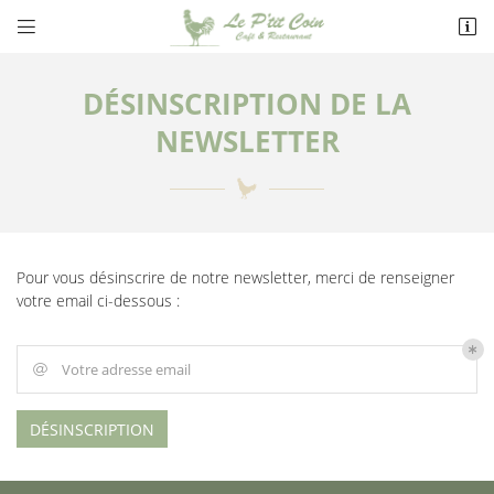


20 grande rue
78720 Dampierre-en-Yvelines
09 50 60 97 35
DÉSINSCRIPTION DE LA
NEWSLETTER
Pour vous désinscrire de notre newsletter, merci de renseigner
votre email ci-dessous :
Adresse email de réception

Votre adresse email

En cochant cette case, vous consentez à recevoir nos propositions commerciales à
l'adresse email indiqué ci-dessus. Vous pouvez vous désinscrire à tout moment en
utilisant
le formulaire de désinscription
.
DÉSINSCRIPTION
INSCRIPTION
UNE QUESTIO