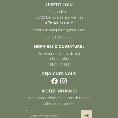
ACCUEIL
LE PETIT COIN
20 grande rue
09 50 60 97 3
CARTE
78720 Dampierre-en-Yvelines
Afficher la carte
GALERIE
09 50 60 97 35
ACTUALITÉS
HORAIRES D'OUVERTURE :
Du vendredi au mardi midi
REJOIGNEZ-NOU
CONTACT
10h00-14h00
18h00-21h00
REJOIGNEZ-NOUS
RESTEZ INFORMÉS
Tenez vous informés de nos dernières
offres et actualités